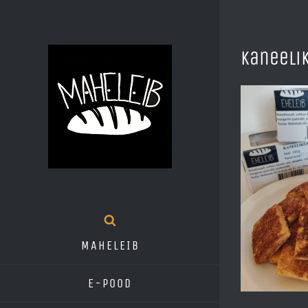
Skip
to
Kaneeli
content
MAHELEIB
E-pood