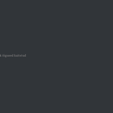
k õigused kaitstud
k