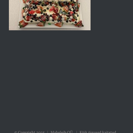
© Copyright 2025 | Maheleib OÜ | Kõik õigused kaitstud