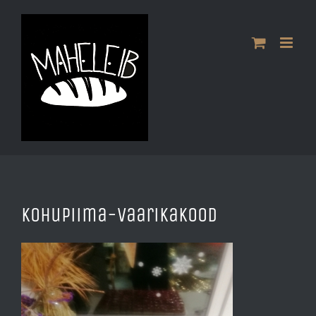
Skip
to
content
kohupiima-vaarikakood