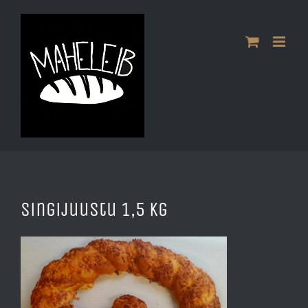
Skip
to
content
singijuustu 1,5 kg