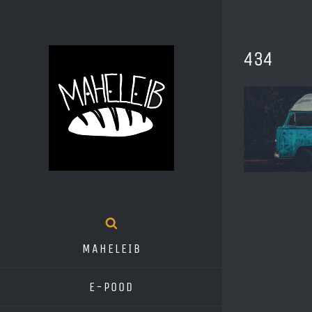
Skip
to
434
content
MAHELEIB
E-pood