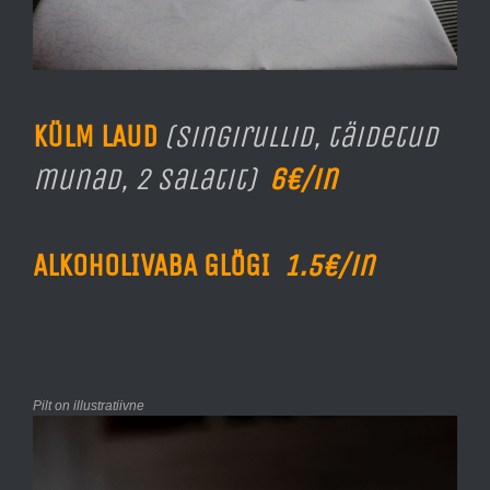
KÜLM LAUD
(Singirullid, täidetud
munad, 2 salatit)
6€/in
ALKOHOLIVABA GLÖGI
1.5€/in
Pilt on illustratiivne