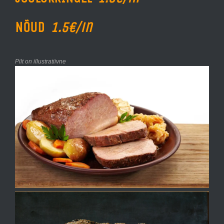
NÕUD
1.5€/in
Pilt on illustratiivne