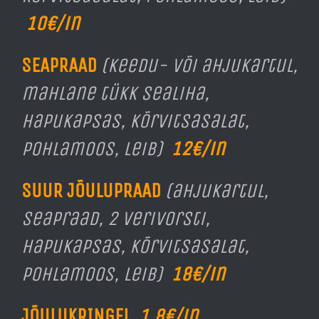
10€/in
SEAPRAAD
(keedu- või ahjukartul,
mahlane tükk sealiha,
hapukapsas, kõrvitsasalat,
pohlamoos, leib)
12€/in
SUUR JÕULUPRAAD
(ahjukartul,
seapraad, 2 verivorsti,
hapukapsas
, kõrvitsasalat,
pohlamoos, leib)
18€/in
JÕULUKRINGEL
1.8€/in