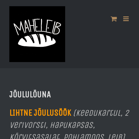
Skip
to
content
JÕULULÕUNA
LIHTNE JÕULUSÖÖK
(keedukartul, 2
verivorsti, hapukapsas,
kõrvitsasalat, pohlamoos, leib)