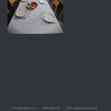
© Copyright 2025 | Maheleib OÜ | Kõik õigused kaitstud