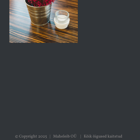
© Copyright 2025 | Maheleib OÜ | Kõik õigused kaitstud