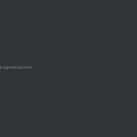
k õigused kaitstud
k