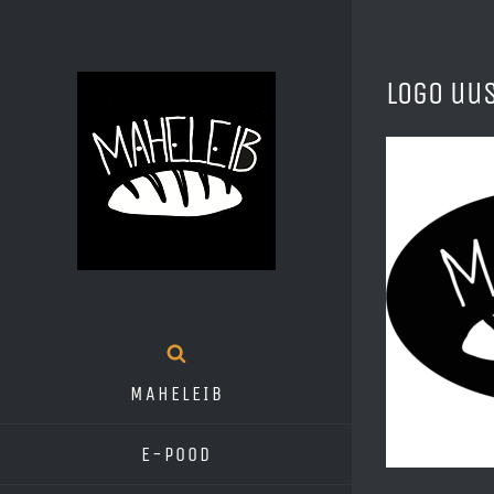
Skip
to
logo uus
content
MAHELEIB
E-pood