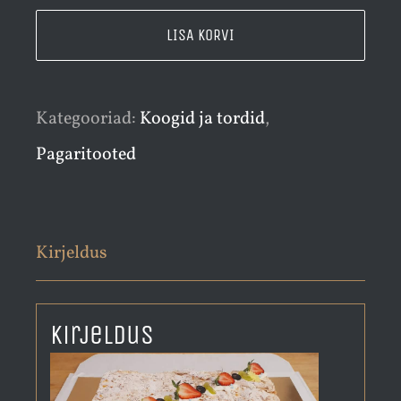
kook
LISA KORVI
kogus
Kategooriad:
Koogid ja tordid
,
Pagaritooted
Kirjeldus
Kirjeldus