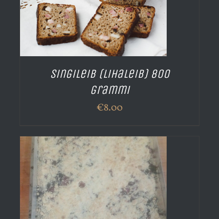
Singileib (lihaleib) 800
grammi
€
8.00