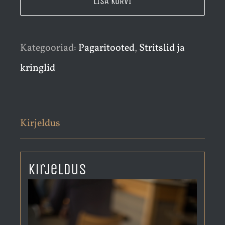
LISA KORVI
kogus
Kategooriad:
Pagaritooted
,
Stritslid ja
kringlid
Kirjeldus
Kirjeldus