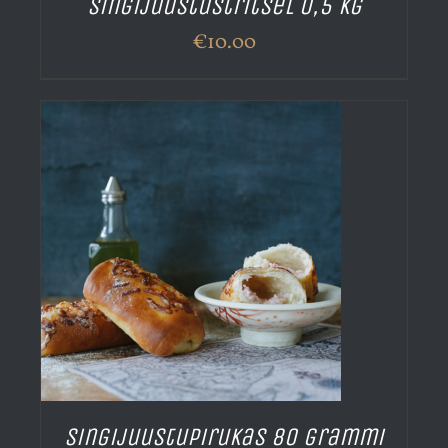
Singijuustustritsel 0,5 kg
€
10.00
Singijuustupirukas 80 grammi