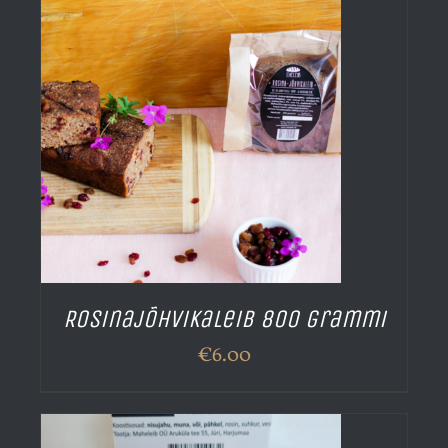
Rosinajõhvikaleib 800 grammi
€
6.00