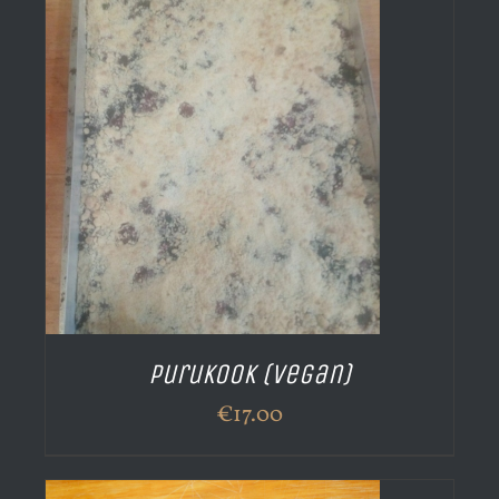
Purukook (vegan)
€
17.00