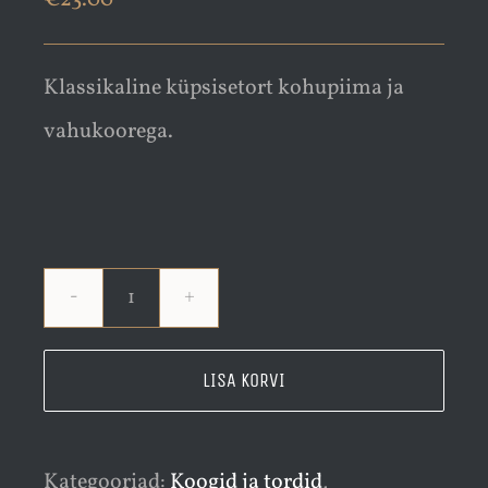
Klassikaline küpsisetort kohupiima ja
vahukoorega.
Küpsisetort
kogus
LISA KORVI
Kategooriad:
Koogid ja tordid
,