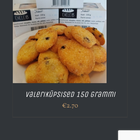
Valeriküpsised 150 grammi
€
2.70