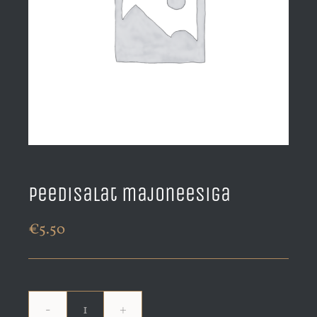
Peedisalat majoneesiga
€
5.50