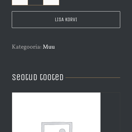
Peedisalat
majoneesiga
LISA KORVI
kogus
Kategooria:
Muu
Seotud tooted