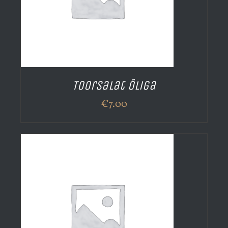
Toorsalat õliga
€
7.00