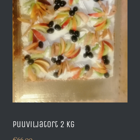
Puuviljatort 2 kg
€
66.00