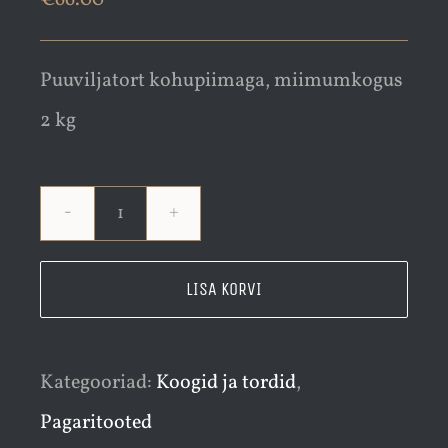
Puuviljatort kohupiimaga, miimumkogus
2 kg
Puuviljatort
2
LISA KORVI
kg
kogus
Kategooriad:
Koogid ja tordid
,
Pagaritooted