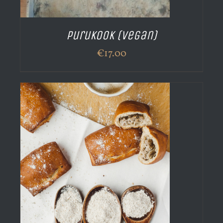
Purukook (vegan)
€
17.00