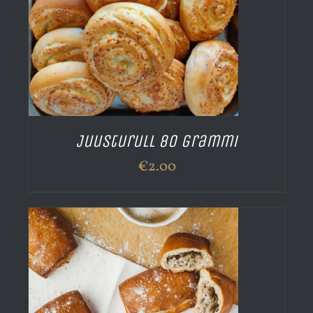
Juusturull 80 grammi
€
2.00