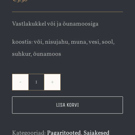
Vastlakukkel või ja õunamoosiga
koostis: või, nisujahu, muna, vesi, sool,
suhkur, õunamoos
Vastlakukkel
või
LISA KORVI
ja
õunamoosiga
Kategooriad:
Pagaritooted
,
Saiakesed