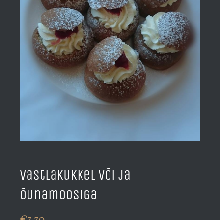
Vastlakukkel või ja
õunamoosiga
€
3.30