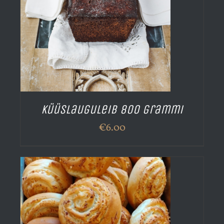
Küüslauguleib 800 grammi
€
6.00