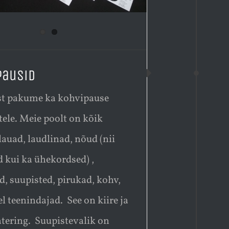
pausid
t pakume ka kohvipause
tele. Meie poolt on kõik
 lauad, laudlinad, nõud (nii
d kui ka ühekordsed) ,
, suupisted, pirukad, kohv,
l teenindajad. See on kiire ja
atering. Suupistevalik on