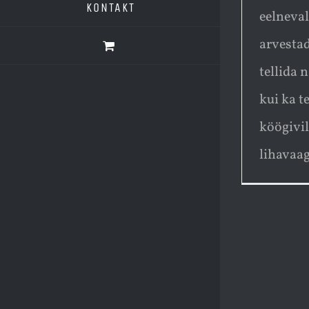
KONTAKT
eelneval
arvestad
tellida 
kui ka t
köögivil
lihavaag