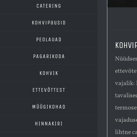
CATERING
Kohvipausid
PEOLAUAD
Kohvi
PAGARIKODA
Nüüdses
ettevõte
KOHVIK
vajalik:
ETTEVÕTTEST
tavalise
MÜÜGIKOHAD
termosed
vajaduse
HINNAKIRI
lihtne c