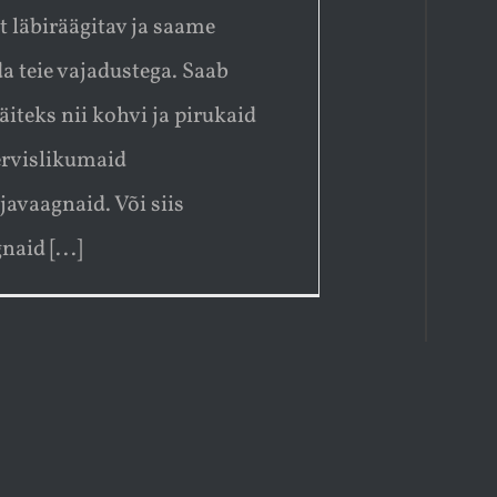
t läbiräägitav ja saame
a teie vajadustega. Saab
näiteks nii kohvi ja pirukaid
ervislikumaid
javaagnaid. Või siis
naid [...]