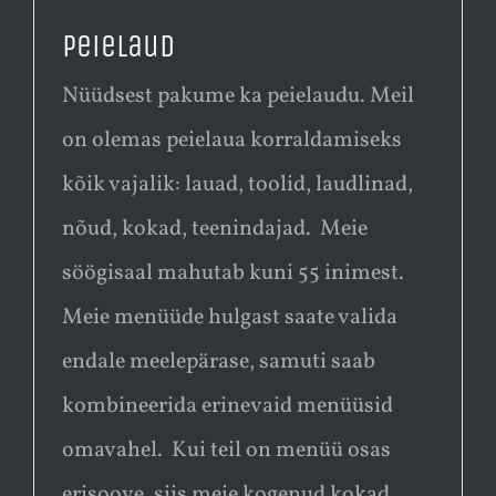
Peielaud
Nüüdsest pakume ka peielaudu. Meil
on olemas peielaua korraldamiseks
kõik vajalik: lauad, toolid, laudlinad,
nõud, kokad, teenindajad. Meie
söögisaal mahutab kuni 55 inimest.
Meie menüüde hulgast saate valida
endale meelepärase, samuti saab
kombineerida erinevaid menüüsid
omavahel. Kui teil on menüü osas
erisoove, siis meie kogenud kokad