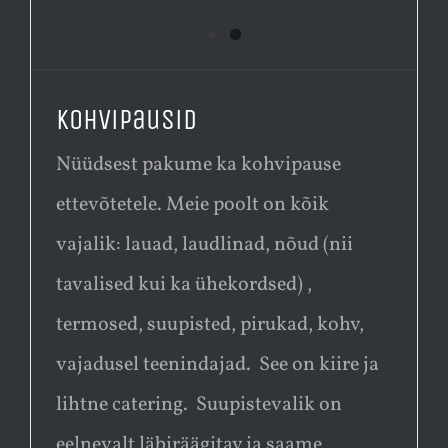
Kohvipausid
Nüüdsest pakume ka kohvipause
ettevõtetele. Meie poolt on kõik
vajalik: lauad, laudlinad, nõud (nii
tavalised kui ka ühekordsed) ,
termosed, suupisted, pirukad, kohv,
vajadusel teenindajad. See on kiire ja
lihtne catering. Suupistevalik on
eelnevalt läbiräägitav ja saame