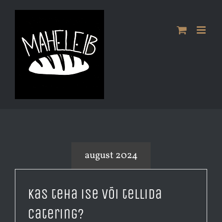
Skip
to
content
august 2024
Kas teha ise või tellida
catering?