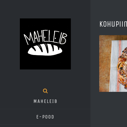
Skip
to
kohupii
content
MAHELEIB
E-pood