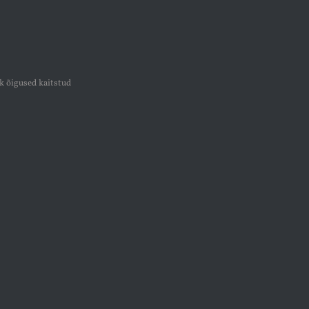
k õigused kaitstud
k