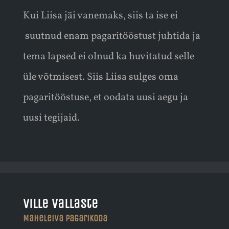
Kui Liisa jäi vanemaks, siis ta ise ei
suutnud enam pagaritööstust juhtida ja
tema lapsed ei olnud ka huvitatud selle
üle võtmisest. Siis Liisa sulges oma
pagaritööstuse, et oodata uusi aegu ja
uusi tegijaid.
Ville Vallaste
Maheleiva pagarikoda