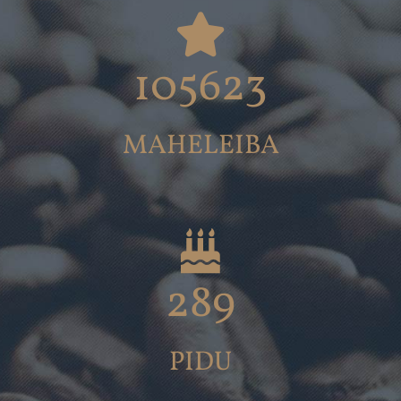
105623
MAHELEIBA
289
PIDU