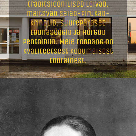
traditsioonilised leivad,
maitsvad saiad-pirukad-
kringlid, suurepärased
lõunasöögid ja hõrgud
peotoidud. Meie toodang on
kvaliteetsest kodumaisest
toorainest.