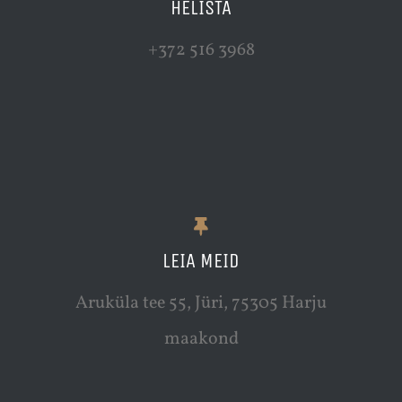
HELISTA
+372 516 3968
LEIA MEID
Aruküla tee 55, Jüri, 75305 Harju
maakond