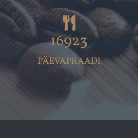
16923
PÄEVAPRAADI