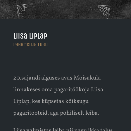
Liisa Liplap
Pagarikoja lugu
20.sajandi alguses avas Mõisaküla
linnakeses oma pagaritöökoja Liisa
Liplap, kes küpsetas kõiksugu
pagaritooteid, aga põhiliselt leiba.
Liisa valmistas leiba nii nagu ikka talus