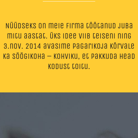
Nüüdseks on meie firma töötanud juba
mitu aastat. Üks idee viib teiseni ning
3.nov. 2014 avasime pagarikoja kõrvale
ka söögikoha – kohviku, et pakkuda head
kodust toitu.