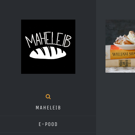
Skip
to
content
MAHELEIB
E-pood