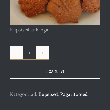
Küpsised kakaoga
Kakaoküpsised
150
LISA KORVI
grammi
kogus
Kategooriad:
Küpsised
,
Pagaritooted