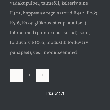
vadakupulber, taimeõli, želeeriv aine
E401, happesuse regulaatorid E450, E263,
E516, E339; glükoosisiirup, maitse- ja
lõhnaained (piima koostisosad), sool,
toiduvärv E106a, looduslik toiduvärv
punapeet), vesi, mooniseemned
Moonisaiake
80
LISA KORVI
grammi
kogus