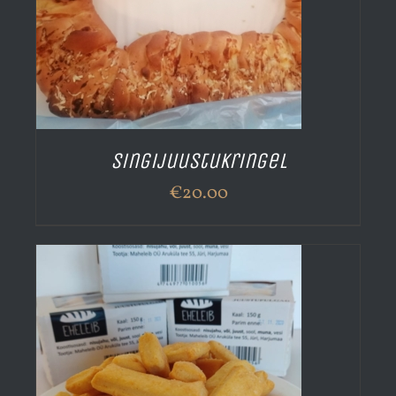
Singijuustukringel
€
20.00