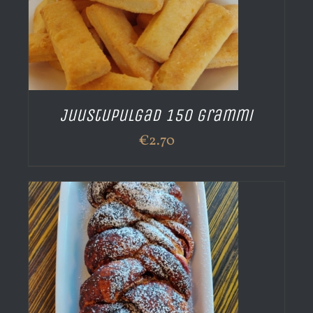
Juustupulgad 150 grammi
€
2.70