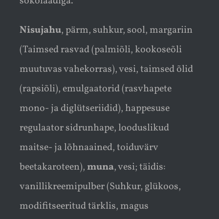
šokolaadiga.
Nisujahu
, pärm, suhkur, sool, margariin
(Taimsed rasvad (palmiõli, kookoseõli
muutuvas vahekorras), vesi, taimsed õlid
(rapsiõli), emulgaatorid (rasvhapete
mono- ja diglütseriidid), happesuse
regulaator sidrunhape, looduslikud
maitse- ja lõhnaained, toiduvärv
beetakaroteen),
muna
, vesi; täidis:
vanillikreemipulber (Suhkur, glükoos,
modifitseeritud tärklis, magus