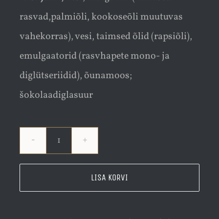
rasvad,palmiõli, kookoseõli muutuvas
vahekorras), vesi, taimsed õlid (rapsiõli),
emulgaatorid (rasvhapete mono- ja
diglütseriidid), õunamoos;
šokolaadiglasuur
Veganõunakringel
kogus
LISA KORVI