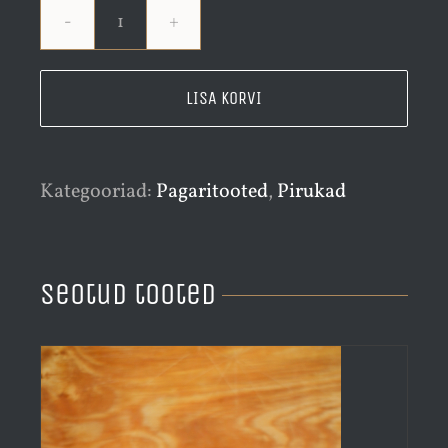
Rosinakorp
80
LISA KORVI
grammi
kogus
Kategooriad:
Pagaritooted
,
Pirukad
Seotud tooted