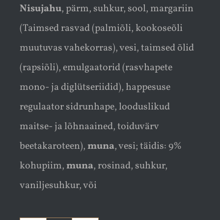
Nisujahu
, pärm, suhkur, sool, margariin
(Taimsed rasvad (palmiõli, kookoseõli
muutuvas vahekorras), vesi, taimsed õlid
(rapsiõli), emulgaatorid (rasvhapete
mono- ja diglütseriidid), happesuse
regulaator sidrunhape, looduslikud
maitse- ja lõhnaained, toiduvärv
beetakaroteen),
muna
, vesi; täidis: 9%
kohupiim,
muna
, rosinad, suhkur,
vaniljesuhkur, või