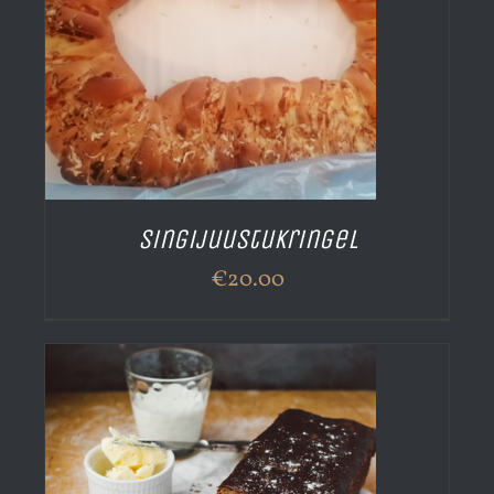
Singijuustukringel
€
20.00