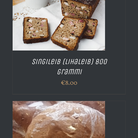
Singileib (lihaleib) 800
grammi
€
8.00